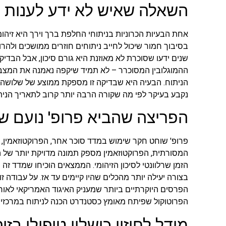
השאלה שאיש לא ידע לענות ע
אחת הבעיות הכרוניות בניתוחי החלפת ברך וירך היא זיה
בסיבוך חמור שיכול לחייב ניתוחים חוזרים ממושכים ולהרו
שנים ידעו שסוכרת לא מאוזנת היא גורם סיכון, אבל הבד
ההמוגלובין המסוכרר – לא תמיד שיקפה נאמנה את המצב
הניתוח. הבעיה היא שבדיקה זו מספקת ממוצע של שלושה ח
נקבע בעיקר לפי מה שקורה הרבה יותר קרוב לתאריך הנית
הפריצה שהביא פרופ' נועם ש
פרופ' שוחט חקר שימוש במדד סוכר אחר, הפרוקטוזאמין, כ
המסורתית, הפרוקטוזאמין מספק תמונה מדויקת יותר של ה
הזמן שרלוונטי לסיכון הזיהומי. הממצאים הוכיחו שמדד זה 
בצורה יעילה יותר מהכלים שהיו קיימים עד אז. על עבודה 
הפרסים היוקרתיים ביותר שמעניק האיגוד האמריקאי לאורת
הפרוטוקול שפיתח מאומץ כסטנדרט הכנה לניתוח במרכזים 
מודל לחיזוי כישלון טיפולי בזיה