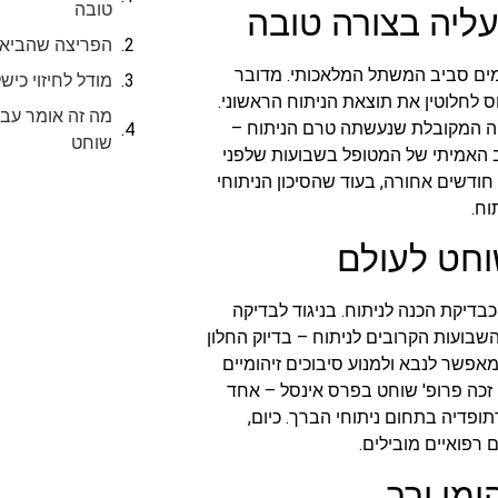
טובה
ליה בצורה טובה
הפריצה שהביא פ
ומים סביב המשתל המלאכותי. מדובר
מודל לחיזוי כישל
ס לחלוטין את תוצאת הניתוח הראשוני.
מה זה אומר עבו
יקה המקובלת שנעשתה טרם הניתוח –
שוחט
 האמיתי של המטופל בשבועות שלפני
ודשים אחורה, בעוד שהסיכון הניתוחי
וח.
וחט לעולם
בדיקת הכנה לניתוח. בניגוד לבדיקה
שבועות הקרובים לניתוח – בדיוק החלון
מאפשר לנבא ולמנוע סיבוכים זיהומיים
זו זכה פרופ' שוחט בפרס אינסל – אחד
ופדיה בתחום ניתוחי הברך. כיום,
רפואיים מובילים.
ומי ירך