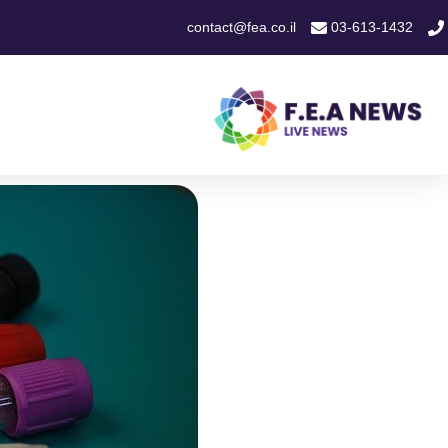
contact@fea.co.il
03-613-1432