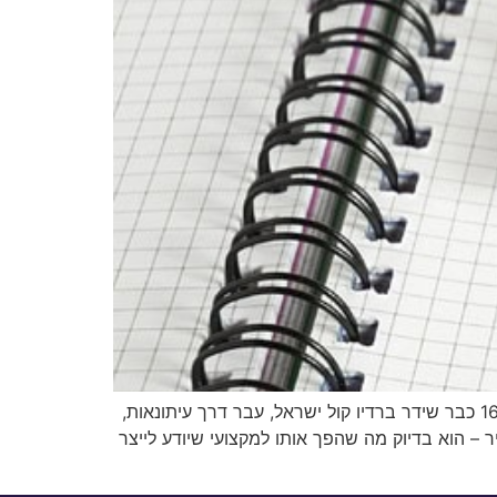
נבו שפיר הוא אחד מאנשי התוכן המנוסים בתעשייה הדיגיטלית הישראלית, עם רקע שמתחיל הרחק מעולם השיווק. בגיל 16 כבר שידר ברדיו קול ישראל, עבר דרך עיתונאות,
Publish. המסלול הזה – שנראה מפותל על הנייר – הוא בדיוק מה שהפך אותו למקצועי שיודע לייצר